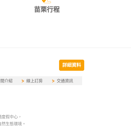
苗栗行程
詳細資料
房間介紹
⋟
線上訂房
⋟
交通資訊
題度假中心，
自然生態環境。