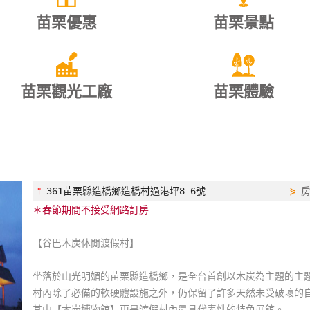
苗栗優惠
苗栗景點
苗栗觀光工廠
苗栗體驗
⫯
361苗栗縣造橋鄉造橋村過港坪8-6號
⋟
＊春節期間不接受網路訂房
【谷巴木炭休閒渡假村】
坐落於山光明媚的苗栗縣造橋鄉，是全台首創以木炭為主題的主
村內除了必備的軟硬體設施之外，仍保留了許多天然未受破壞的
其中【木炭博物館】更是渡假村內最具代表性的特色展館。