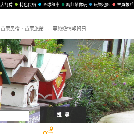
飯店訂房
特色民宿
全球租車
網紅帶你玩
玩樂地圖
會員帳戶
苗栗民宿、苗栗旅館...等旅遊情報資訊
搜 尋