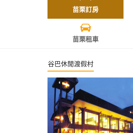
苗栗訂房
苗栗租車
谷巴休閒渡假村